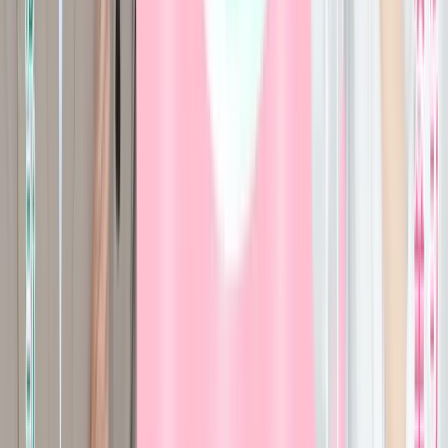
78
.
0
%
LINEお友達登録で
Nintendo
初 回
87
.
0
%
2回目以降
85
.
0
%
LINEお友達登録で
GooglePlay
初 回
80
.
0
%
2回目以降
78
.
0
%
Apple
初 回
85
.
0
%
2回目以降