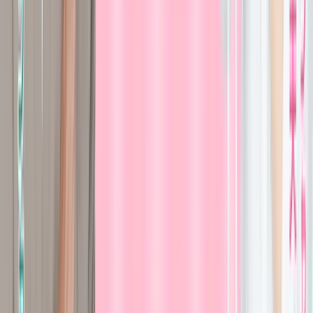
83
.
0
%
Amazon
初 回
79
.
0
%
2回目以降
77
.
0
%
Nintendo
初 回
86
.
0
%
2回目以降
84
.
0
%
GooglePlay
初 回
79
.
0
%
2回目以降
77
.
0
%