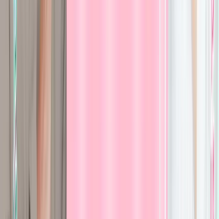
NANACO
初 回
91
.
0
%
2回目以降
89
.
0
%
Rakuten
初 回
91
.
0
%
2回目以降
91
.
0
%
PlayStation
初 回
84
.
0
%
2回目以降
82
.
0
%
LINE