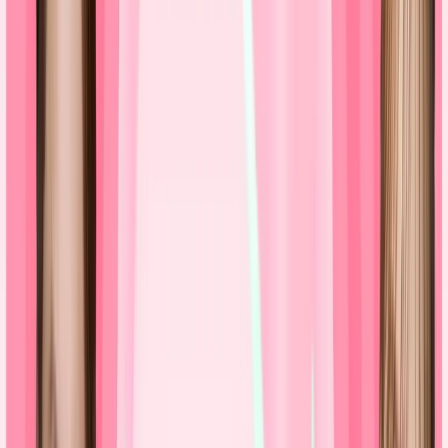
アップルギフトカード買取