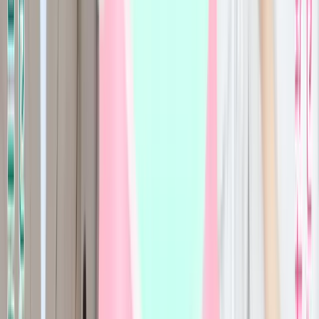
買取将軍
の
ご利用方法