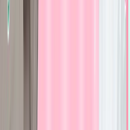
77
.
0
%
QuoPay
初 回
84
.
0
%
2回目以降
84
.
0
%