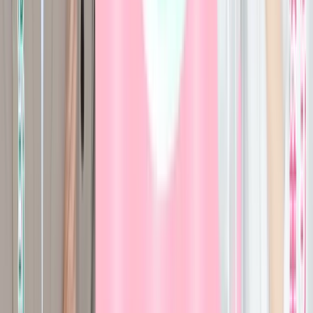
78
.
0
%
LINEお友達登録で
Nintendo
初 回
87
.
0
%
2回目以降
85
.
0
%
LINEお友達登録で
GooglePlay
初 回
80
.
0
%
2回目以降
78
.
0
%
Apple
初 回
85
.
0
%
2回目以降