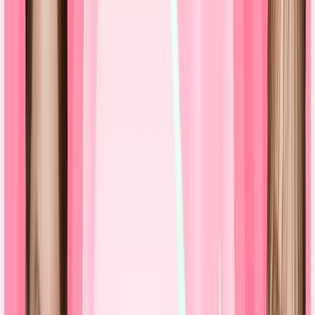
アップルギフトカード買取