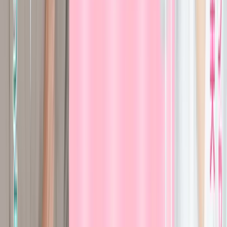
83
.
0
%
Amazon
初 回
79
.
0
%
2回目以降
77
.
0
%
Nintendo
初 回
86
.
0
%
2回目以降
84
.
0
%
GooglePlay
初 回
79
.
0
%
2回目以降
77
.
0
%