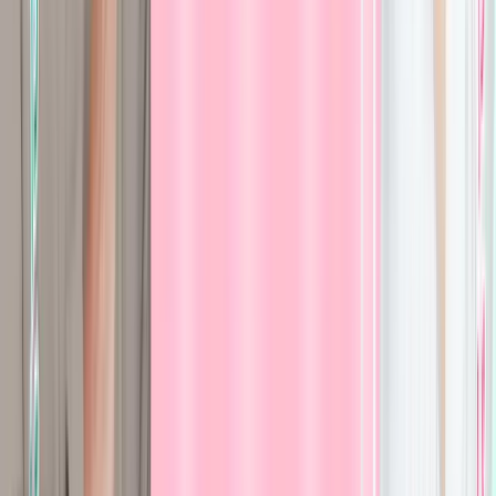
NANACO
初 回
91
.
0
%
2回目以降
89
.
0
%
Rakuten
初 回
91
.
0
%
2回目以降
91
.
0
%
PlayStation
初 回
84
.
0
%
2回目以降
82
.
0
%
LINE