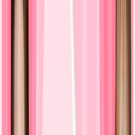
ギフト券買取ブログ