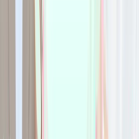
口コミを投稿してクーポン GET