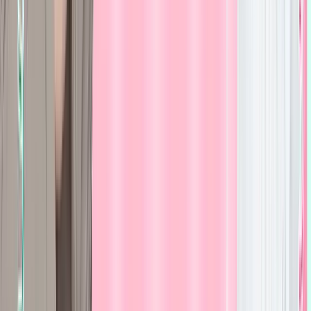
2回目以降
55
.
0
%
UberEats
初 回
77
.
0
%
2回目以降
77
.
0
%
majica
初 回
87
.
0
%
2回目以降
87
.
0
%
図書カードNEXT
初 回
77
.
0
%
2回目以降