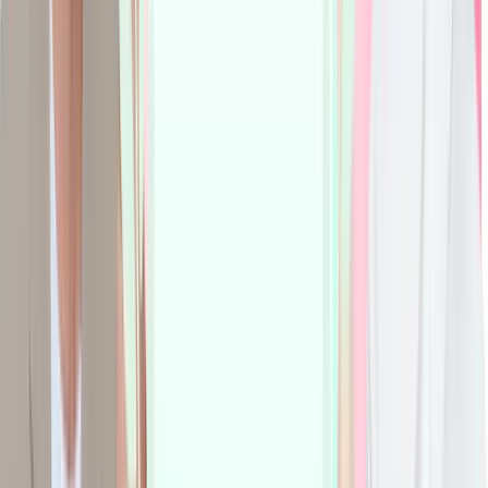
初 回
86
86
86
.
.
.
0
0
0
%
%
%
2回目以降
84
84
84
.
.
.
0
0
0
%
%
%
今日の
最高値
で売る