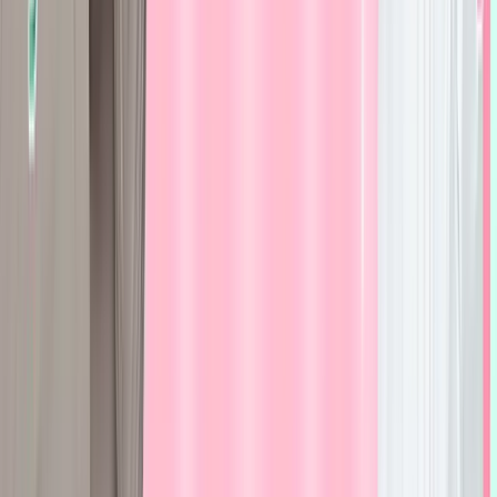
77
.
0
%
QuoPay
初 回
84
.
0
%
2回目以降
84
.
0
%