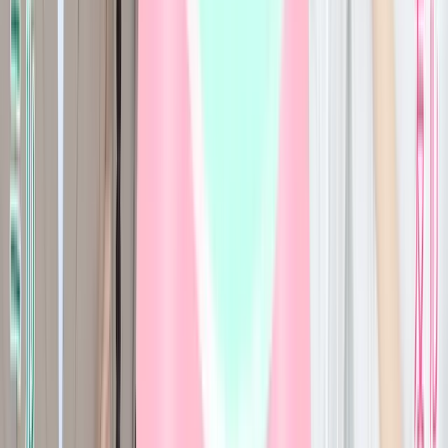
現在の
買取率
LINEお友達登録で
Apple
初 回
86
.
0
%
2回目以降
84
.
0
%
LINEお友達登録で
Amazon
初 回
80
.
0
%
2回目以降