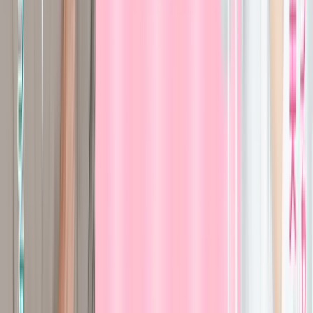
83
.
0
%
Amazon
初 回
79
.
0
%
2回目以降
77
.
0
%
Nintendo
初 回
86
.
0
%
2回目以降
84
.
0
%
GooglePlay
初 回
79
.
0
%
2回目以降
77
.
0
%