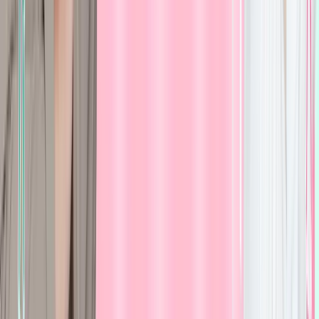
初 回
49
.
0
%
2回目以降
49
.
0
%
Bitcash
初 回
77
.
0
%
2回目以降
77
.
0
%
PayPay
初 回
90
.
0
%
2回目以降
90
.
0
%
Netflix
初 回
55
.
0
%