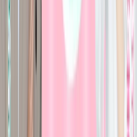
78
.
0
%
LINEお友達登録で
Nintendo
初 回
87
.
0
%
2回目以降
85
.
0
%
LINEお友達登録で
GooglePlay
初 回
80
.
0
%
2回目以降
78
.
0
%
Apple
初 回
85
.
0
%
2回目以降