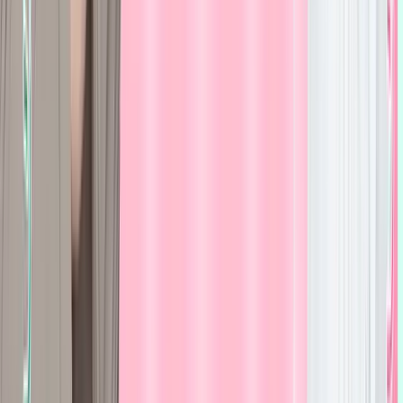
2回目以降
55
.
0
%
UberEats
初 回
77
.
0
%
2回目以降
77
.
0
%
majica
初 回
87
.
0
%
2回目以降
87
.
0
%
図書カードNEXT
初 回
77
.
0
%
2回目以降