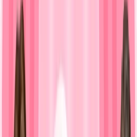
お申し込み