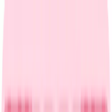
お申し込み
お問い合わせ