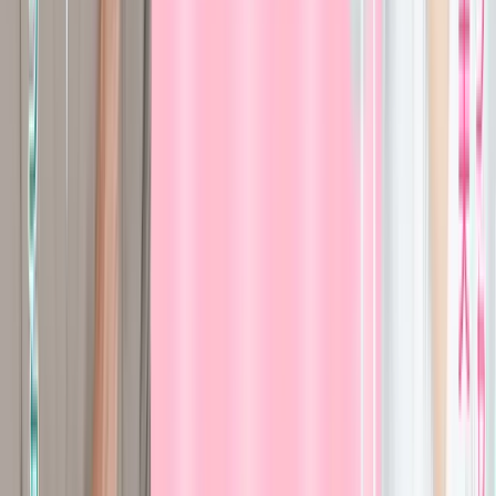
83
.
0
%
Amazon
初 回
79
.
0
%
2回目以降
77
.
0
%
Nintendo
初 回
86
.
0
%
2回目以降
84
.
0
%
GooglePlay
初 回
79
.
0
%
2回目以降
77
.
0
%