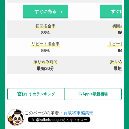
すぐに売る
すぐに売
初回換金率
初回換金
88%
86%
リピート換金率
リピート換
86%
84%
振り込み時間
振り込み
最短30分
最短30
🏆
🔍
おすすめランキング
Apple最新相場
このページの筆者：
買取将軍編集部