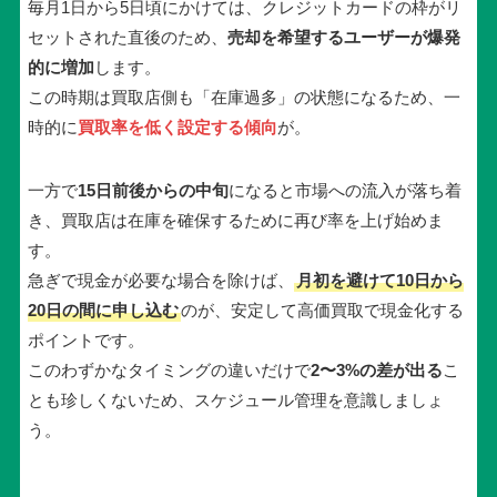
毎月1日から5日頃にかけては、クレジットカードの枠がリ
セットされた直後のため、
売却を希望するユーザーが爆発
的に増加
します。
この時期は買取店側も「在庫過多」の状態になるため、一
時的に
買取率を低く設定する傾向
が。
一方で
15日前後からの中旬
になると市場への流入が落ち着
き、買取店は在庫を確保するために再び率を上げ始めま
す。
急ぎで現金が必要な場合を除けば、
月初を避けて10日から
20日の間に申し込む
のが、安定して高価買取で現金化する
ポイントです。
このわずかなタイミングの違いだけで
2〜3%の差が出る
こ
とも珍しくないため、スケジュール管理を意識しましょ
う。