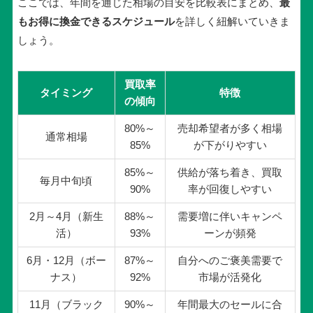
ここでは、年間を通じた相場の目安を比較表にまとめ、
最
もお得に換金できるスケジュール
を詳しく紐解いていきま
しょう。
買取率
タイミング
特徴
の傾向
80%～
売却希望者が多く相場
通常相場
85%
が下がりやすい
85%～
供給が落ち着き、買取
毎月中旬頃
90%
率が回復しやすい
2月～4月（新生
88%～
需要増に伴いキャンペ
活）
93%
ーンが頻発
6月・12月（ボー
87%～
自分へのご褒美需要で
ナス）
92%
市場が活発化
11月（ブラック
90%～
年間最大のセールに合