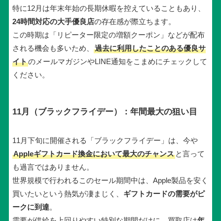
特に12月は年末年始の長期休暇を控えていることもあり、
24時間対応の大手優良店
の存在感が際立ちます。
この時期は「リピーター限定の増額クーポン」などが配布
される機会も多いため、
過去に利用したことのある優良サ
イト
のメールマガジンやLINE通知をこまめにチェックして
ください。
11月（ブラックフライデー）：年間最大の狙い目
11月下旬に開催される「ブラックフライデー」は、今や
Appleギフトカード換金において最大のチャンス
と言って
も過言ではありません。
世界規模で行われるこのセール期間中は、Apple製品を安く
買いたいという熱気が凄まじく、
ギフトカードの需要がピ
ークに到達
。
需要が供給を上回りやすい特別な期間だけに、買取店は
年