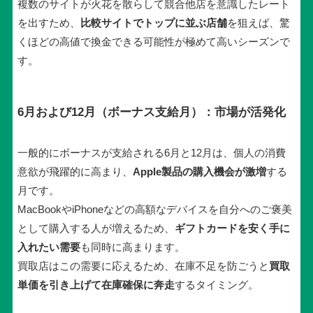
複数のサイトが火花を散らして競合他店を意識したレート
を出すため、
比較サイトでトップに並ぶ店舗
を狙えば、驚
くほどの高値で換金できる可能性が極めて高いシーズンで
す。
6月および12月（ボーナス支給月）：市場が活発化
一般的にボーナスが支給される6月と12月は、個人の消費
意欲が飛躍的に高まり、
Apple製品の購入機会が激増
する
月です。
MacBookやiPhoneなどの高額なデバイスを自分へのご褒美
として購入する人が増えるため、
ギフトカードを安く手に
入れたい需要
も同時に高まります。
買取店はこの需要に応えるため、在庫不足を防ごうと
買取
単価を引き上げて在庫確保に奔走
するタイミング。