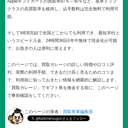
Appleギフトカードの買取率87％～90％など、
業界トップ
クラスの高買取率
を維持し、込手数料は完全無料で利用可
能。
そしてWEB完結で全国どこからでも利用でき、最短30分と
いう
スピード入金
、24時間365日年中無休で現金化が可能
で、お急ぎの人は便利に使えます。
このページでは、買取ガレージの詳しい特徴や口コミ評
判、実際の利用手順、できるだけ高く売るためのコツま
で、利用前に知っておきたい情報を網羅的に解説します。
「買取ガレージ」でギフト券を換金する前に、このページ
で事前確認をしてください。
このページの筆者：
買取将軍編集部