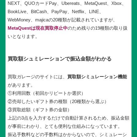
NEXT、QUOカードPay、Ubereats、MetaQuest、Xbox、
BookLive、BitCash、PayPay、Netflix、LINE、
WebMoney、majicaの20種類が記載されていますが、
MetaQuestは現在買取停止中
のため残りの19種類の取り扱
いとなります。
買取額シュミレーションで振込金額がわかる
買取ガレージのサイトには、
買取額シミュレーション機能
があります。
①利用回数（初回かリピートか選択）
②売却したいギフト券の種類（20種類から選ぶ）
③買取総額（ギフト券の金額）
上記の3点を入力するだけで自動計算されるため、振込金額
が事前にわかり、とても便利な仕組みになっています。
振込手数料などの手数料はかからないので、シミュレーシ