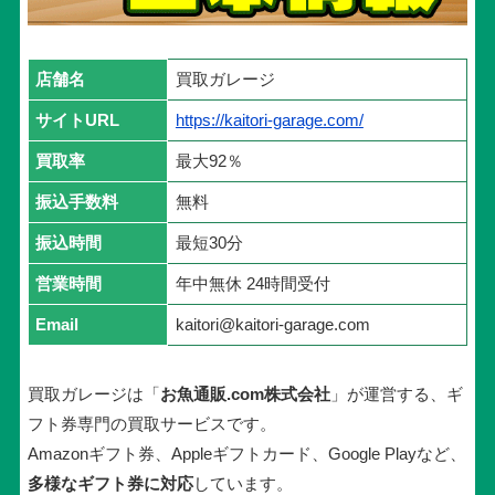
店舗名
買取ガレージ
サイトURL
https://kaitori-garage.com/
買取率
最大92％
振込手数料
無料
振込時間
最短30分
営業時間
年中無休 24時間受付
Email
kaitori@kaitori-garage.com
買取ガレージは「
お魚通販.com株式会社
」が運営する、ギ
フト券専門の買取サービスです。
Amazonギフト券、Appleギフトカード、Google Playなど、
多様なギフト券に対応
しています。