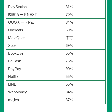
PlayStation
81％
図書カードNEXT
70％
QUOカードPay
84％
Ubereats
69％
MetaQuest
不可
Xbox
69％
BookLive
55％
BitCash
75％
PayPay
90％
Netflix
55％
LINE
55％
WebMoney
84％
majica
87％