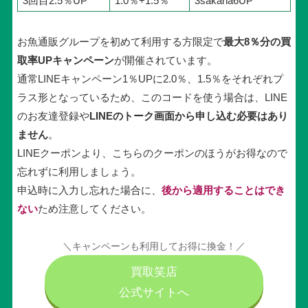
3回目2.5％UP
1.0％+1.5％
3sakana6UP
お魚通販グループを初めて利用する方限定で
最大8％分の買
取率UPキャンペーン
が開催されています。
通常LINEキャンペーン1％UPに2.0％、1.5％をそれぞれプ
ラス形となっているため、このコードを使う場合は、LINE
のお友達登録や
LINEのトーク画面から申し込む必要はあり
ません
。
LINEクーポンより、こちらのクーポンのほうがお得なので
忘れずに利用しましょう。
申込時に入力し忘れた場合に、
後から適用することはでき
ない
ため注意してください。
＼キャンペーンも利用してお得に換金！／
買取笑店
公式サイトへ