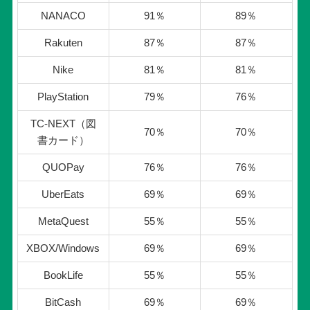
NANACO
91％
89％
Rakuten
87％
87％
Nike
81％
81％
PlayStation
79％
76％
TC-NEXT（図
70％
70％
書カード）
QUOPay
76％
76％
UberEats
69％
69％
MetaQuest
55％
55％
XBOX/Windows
69％
69％
BookLife
55％
55％
BitCash
69％
69％